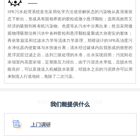
SPR污水处理系统首先采用化学方法使溶解状态的污染物从真溶液状
态下析出，形成具有固相界面的胶粒或微小悬浮颗粒；选用高效而又
经济的吸附剂将有机污染物、色度等从污水中分离出来；然后采用微
观物理吸附法将污水中各种胶粒和悬浮颗粒凝聚成大块密实的絮体；
再依靠旋流和过滤水力学等流体力学原理，郑楷设计的SPR高浊度污
水净化器内使絮体与水快速分离；清水经过罐体内自我形成的致密的
悬浮泥层过滤之后，达到三级处理的水准，出水实现回用；污泥则在
浓缩室内高度浓缩，定期靠压力排出，由于污泥含水率低，且脱水性
能良好，可以直接送入机械脱水装置，经脱水之后的污泥饼亦可以用
来制造人行道地砖，免除了二次污染。
WHAT CAN WE PROVIDE
我们能提供什么
上门调研