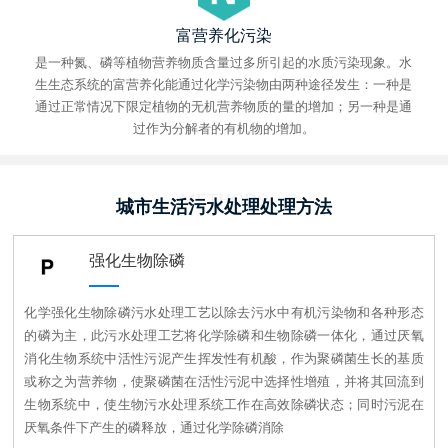
富营养化污染
是一种氮、磷等植物营养物质含量过多所引起的水质污染现象。水
生生态系统的富营养化能通过化学污染物由两种途径发生：一种是
通过正常情况下限定植物的无机营养物质的量的增加；另一种是通
过作为分解者的有机物的增加。
METHODS
城市生活污水处理处理方法
强化生物除磷
化学强化生物除磷污水处理工艺以除去污水中有机污染物和各种形态
的磷为主，此污水处理工艺将化学除磷和生物除磷一体化，通过厌氧
消化生物系统中活性污泥产生挥发性有机酸，作为聚磷菌生长的基质
或称之为营养物，使聚磷菌在活性污泥中选择性增殖，并将其回流到
生物系统中，使生物污水处理系统工作在高效除磷状态；同时污泥在
厌氧条件下产生的磷释放，通过化学除磷消除